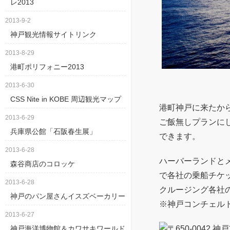
レ2013
シティー・ループ
2013-9-2
神戸スイーツタク
神戸観光情報サイトリンク
神戸なら並ばずに
2013-8-29
関帝廟 （カンテイ
港町ポリフォニー2013
神戸に来たらクル
2013-6-30
CSS Nite in KOBE 周辺観光マップ
ハーバーランド・
港町神戸に来たか
2013-6-29
ご飯無しプランに
食べ歩き南京町
[20
兵庫県公館「石阪春生展」
できます。
ポートタワー・メ
2013-6-28
ハーバーランドと
相楽園（そうらく
森谷商店のコロッケ
で各社の乗船チケ
長田・鉄人28号
[20
2013-6-28
クルージング各社
神戸のパン屋さんイスズベーカリー
北野異人館〜秋の
※神戸コンチェル
2013-6-27
神戸海洋博物館＆カワサキワールド