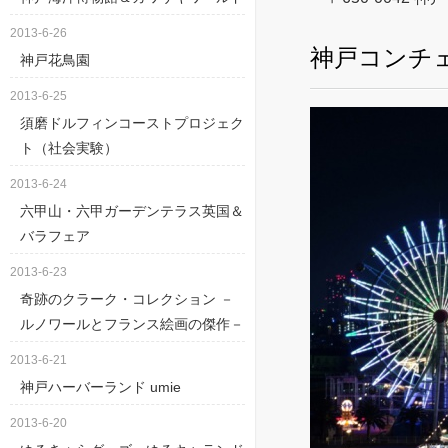
2013-6-26
神戸コンチ
神戸花鳥園
2013-6-25
須磨ドルフィンコーストプロジェク
ト（社会実験）
2013-6-24
六甲山・六甲ガーデンテラス英国＆
バラフェア
2013-6-23
奇跡のクラーク・コレクション －
ルノワールとフランス絵画の傑作－
2013-6-21
神戸ハーバーランド umie
2013-6-20