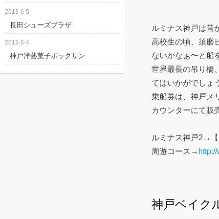
2013-6-5
長田シューズプラザ
ルミナス神戸は昔
高校生の頃、須磨
2013-6-4
ないかなぁ〜と船
神戸洋藝菓子ボックサン
世界最長の吊り橋
てはいかがでしょ
乗船券は、神戸メ
カウンターにて販
ルミナス神戸2→【
周遊コース→
http:
神戸ベイク