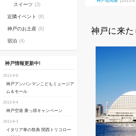
神戸花鳥園
[2013.6
スイーツ
(3)
神戸ハーバーランド 
近隣イベント
(8)
ゆるきゃらグッズ
神戸のお土産
(8)
神戸に来た
須磨浦ロープウェ
宿泊
(4)
伝説のMac修理店 EZ 
神戸教会
[2013.6.11
神戸情報更新中!
500円で神戸夜景
2013-9-6
長田シューズプラ
神戸アンパンマンこどもミュージア
ム＆モール
神戸布引ハーブ園
[
2013-9-4
東遊園地と慰霊と
神戸空港 乗っ得キャンペーン
六甲山牧場
[2012.9
2013-9-3
兵庫県公館
[2012.9
イタリア車の祭典 関西トリコロー