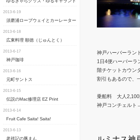
ゆるきゃらグッズ・ゆるキャランド
2013-6-19
須磨浦ロープウェイとカーレーター
2013-6-18
広東料理 順徳（じゅんとく）
2013-6-17
神戸ハーバーラン
神戸珈琲
1日4便ハーバー
階チケットカウン
2013-6-16
割引もあるので、
元町サントス
2013-6-15
乗船料 大人2,100
伝説のMac修理店 EZ Print
神戸コンチェルト
2013-6-14
Fruit Cafe Saita! Saita!
2013-6-13
ルミナス神戸
老祥記の豚まん