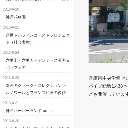
2013-6-26
神戸花鳥園
2013-6-25
須磨ドルフィンコーストプロジェク
ト（社会実験）
2013-6-24
六甲山・六甲ガーデンテラス英国＆
バラフェア
2013-6-23
兵庫県中央労働セ
奇跡のクラーク・コレクション －
パイプ総数1,43
ルノワールとフランス絵画の傑作－
ども開催していま
2013-6-21
神戸ハーバーランド umie
2013-6-20