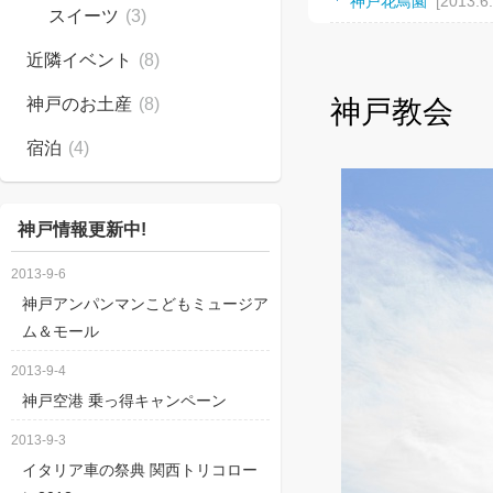
神戸花鳥園
[2013.6
スイーツ
(3)
神戸ハーバーランド 
近隣イベント
(8)
ゆるきゃらグッズ
神戸のお土産
(8)
神戸教会
須磨浦ロープウェ
宿泊
(4)
伝説のMac修理店 EZ 
神戸教会
[2013.6.11
神戸情報更新中!
500円で神戸夜景
2013-9-6
長田シューズプラ
神戸アンパンマンこどもミュージア
ム＆モール
神戸布引ハーブ園
[
2013-9-4
東遊園地と慰霊と
神戸空港 乗っ得キャンペーン
六甲山牧場
[2012.9
2013-9-3
兵庫県公館
[2012.9
イタリア車の祭典 関西トリコロー