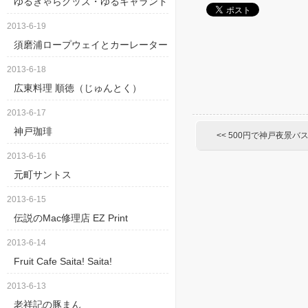
ゆるきゃらグッズ・ゆるキャランド
2013-6-19
須磨浦ロープウェイとカーレーター
2013-6-18
広東料理 順徳（じゅんとく）
2013-6-17
神戸珈琲
<< 500円で神戸夜景バ
2013-6-16
元町サントス
2013-6-15
伝説のMac修理店 EZ Print
2013-6-14
Fruit Cafe Saita! Saita!
2013-6-13
老祥記の豚まん